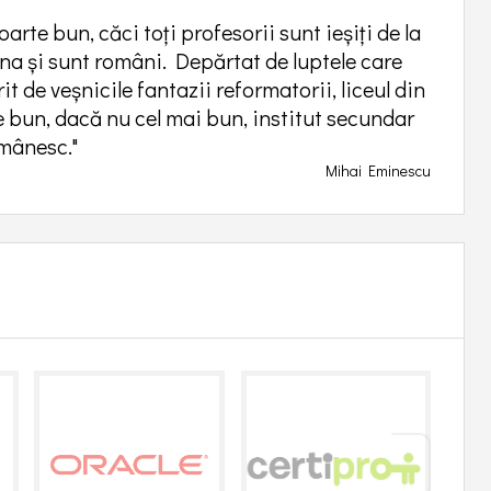
rte bun, căci toţi profesorii sunt ieşiţi de la
ena şi sunt români. Depărtat de luptele care
it de veșnicile fantazii reformatorii, liceul din
e bun, dacă nu cel mai bun, institut secundar
mânesc."
Mihai Eminescu