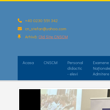
+40 0230 551 342
cn_stefan@yahoo.com
Arhivă:
Old Site CNSCM
Acasa
CNSCM
Personal
Examene
didactic
Naționale
- elevi
Admitere
Profesori diriginți/ consilieri
2025-2026
Examen nați
Elevi
Promoții
bacalaureat 
Personal didactic și nedidactic