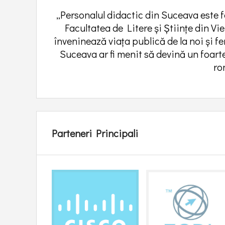
PDI 2026-2030
„Personalul didactic din Suceava este foa
Facultatea de Litere şi Ştiinţe din Vi
înveninează viața publică de la noi și fer
Suceava ar fi menit să devină un foart
ro
Parteneri Principali