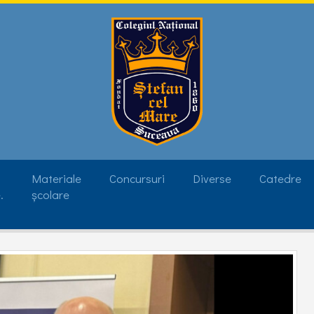
Materiale
Concursuri
Diverse
Catedre
.
școlare
Baza Materială
Teze cu subiect unic
Olimpiade
Informatică
Download
onal de
Rezultate Bacalaureat
Matematică
- 2026
Bibliotecă