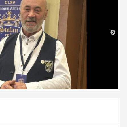
Elevi de Top
Fizică
ională pentru
Salarizare - Legea 153
lasei a VIII-a -
Competiții
Chimie
Bugetul colegiului
Concursul Mate-Info
Biologie
țională
ACHIZIȚII PUBLICE
Elevii nostri
Istorie/Geogra
itere
Cluburi școlare
Concurs Rationament Logic
Limba și liter
N
BURSE ŞCOLARE 2025-2026
UL LICEAL -
MEG Concurs Modul
Economie
Decontare transport 2025-
Economic de Gândire
2026
Limba Englez
sa a V-a - 2026-
- Concursul anual de
Sindicat
matematică şi limba română
Logică, argume
pentru elevii claselor a IV-a şi
comunicare
FORD TEST OF
Clubul de dezbatere
a VIII-a -
25-2026
Filosofie
Cabinetul de Asistență
mbridge
Psihopedagogică
vățare
Clubul de robotică
onală la finalul
a - 2025-2026
icorupție