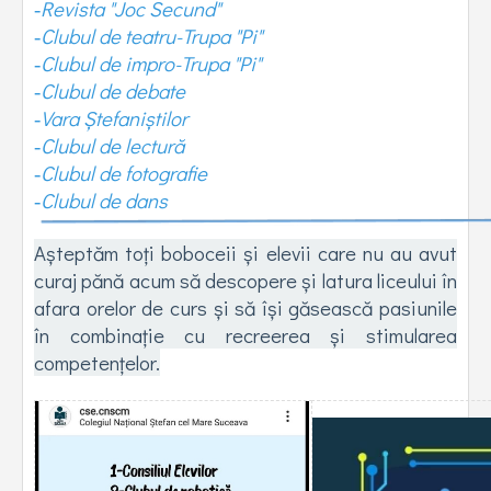
Revista "Joc Secund"
-
Clubul de teatru-Trupa "Pi"
-
Clubul de impro-Trupa "Pi"
-
Clubul de debate
-
Vara Ștefaniștilor
-
Clubul de lectură
-
Clubul de fotografie
-
Clubul de dans
-
Așteptăm toți boboceii și elevii care nu au avut
curaj pănă acum să descopere și latura liceului în
afara orelor de curs și să își găsească pasiunile
în combinație cu recreerea și stimularea
competențelor.