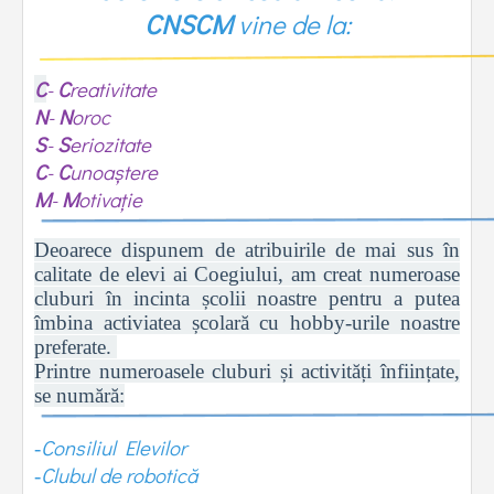
CNSCM
vine de la:
C
-
C
reativitate
N
-
N
oroc
S
-
S
eriozitate
C
-
C
unoaștere
M
-
M
otivație
Deoarece dispunem de atribuirile de mai sus în
calitate de elevi ai Coegiului, am creat numeroase
cluburi în incinta școlii noastre pentru a putea
îmbina activiatea școlară cu hobby-urile noastre
preferate.
Printre numeroasele cluburi și activități înființate,
se numără:
Consiliul Elevilor
-
Clubul de robotică
-