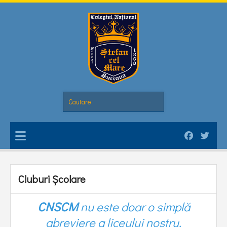
Cluburi Școlare
CNSCM
nu este doar o simplă
abreviere a liceului nostru.