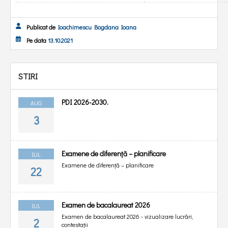
Publicat de
Ioachimescu Bogdana Ioana
Pe data
13.10.2021
STIRI
PDI 2026-2030.
AUG
3
Examene de diferență – planificare
IUL
Examene de diferență – planificare
22
Examen de bacalaureat 2026
IUL
Examen de bacalaureat 2026 - vizualizare lucrări,
2
contestații