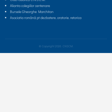
Alianta colegiilor centenare
Bursele Gheorghe Marchitan
Asociatia română pt dezbatere, oratorie, retorica
© Copyright 2026. CNSCM.