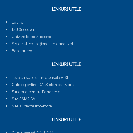
LINKURI UTILE
Edu.ro
ISJ Suceava
Universitatea Suceava
Sistemul Educaţional Informatizat
Bacalaureat
LINKURI UTILE
Teze cu subiect unic clasele V-XII
Catalog online C.N.Stefan cel Mare
Fundatia pentru Parteneriat
Site SSMR SV
Site subiecte info-mate
LINKURI UTILE
Club robotică C.N.S.C.M.