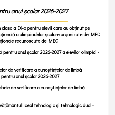
Elevi de Top
Fizică
ională pentru
Salarizare - Legea 153
lasei a VIII-a -
Competiții
Chimie
entru anul școlar 2026-2027
Bugetul colegiului
Concursul Mate-Info
Biologie
țională
ACHIZIȚII PUBLICE
Elevii nostri
Istorie/Geogra
itere
Cluburi școlare
 clasa a IX-a pentru elevii care au obținut pe
Concurs Rationament Logic
Limba și liter
N
BURSE ŞCOLARE 2025-2026
națională a olimpiadelor școlare organizate de MEC
UL LICEAL -
MEG Concurs Modul
Economie
Decontare transport 2025-
rnaționale recunoscute de MEC
Economic de Gândire
2026
Limba Englez
sa a V-a - 2026-
- Concursul anual de
Sindicat
matematică şi limba română
Logică, argume
l pentru anul școlar 2026-2027 a elevilor olimpici -
pentru elevii claselor a IV-a şi
comunicare
FORD TEST OF
Clubul de dezbatere
a VIII-a -
25-2026
Filosofie
Cabinetul de Asistență
mbridge
Psihopedagogică
elor de verificare a cunoștințelor de limbă
vățare
Clubul de robotică
 pentru anul școlar 2026-2027
onală la finalul
a - 2025-2026
obele de verificare a cunoștințelor de limbă
icorupție
vățământul liceal tehnologic și tehnologic dual -