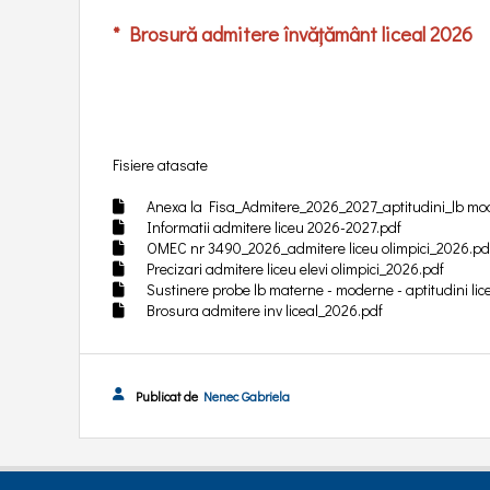
PDI 2026-2030
* Brosură admitere învățământ liceal 2026
Fisiere atasate
Anexa la Fisa_Admitere_2026_2027_aptitudini_lb m
Informatii admitere liceu 2026-2027.pdf
OMEC nr 3490_2026_admitere liceu olimpici_2026.pd
Precizari admitere liceu elevi olimpici_2026.pdf
Sustinere probe lb materne - moderne - aptitudini lic
Brosura admitere inv liceal_2026.pdf
Publicat de
Nenec Gabriela