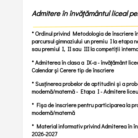
Autorizații
Evaluare naț
2025-2026
absolvenții c
Monografie
2026
Admitere în învățământul liceal p
Programul național pilot de tip
"Școală după Școală”
Colegiul National Stefan Cel
Ofertă educa
Mare La 165 de Ani (3-8 Nov
Mesaj la deschiderea anului
2025)
Medii de Adm
școlar
* Ordinul privind Metodologia de înscriere în
Personalitați
ADMITERE Î
parcursul gimnaziului un premiu I la etapa 
ÎNVĂȚĂMÂNT
Parteneriate
2026
sau premiul I, II sau III la competiții inte
Site SSMR-SV
Admitere cla
2027
* Admiterea în clasa a IX-a - învățământ licea
Proiecte
Examene OX
Calendar și Cerere tip de înscriere
Corala de fete "Ciprian
ENGLISH 20
Porumbescu"'
Examene Ca
* Susținerea probelor de aptitudini și a prob
Protecția datelor cu caracter
personal
Tehnici de în
modernă/maternă - Etapa I - Admitere liceu
Proiect de dezvoltare
Evaluare Nați
institutională
clasei a VI-
* Fișa de inscriere pentru participarea la pr
Directorii noștri
Strategia Ant
modernă/maternă
Site - Premiile "Profesor
Gheorghe Marchitan"
* Material informativ privind Admiterea în în
Proiecte europene
2026-2027