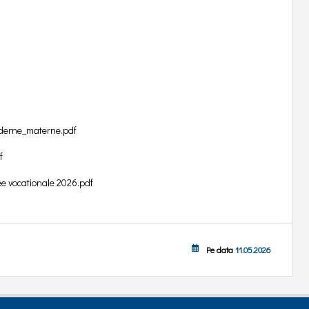
oderne_materne.pdf
f
ee vocationale 2026.pdf
Pe data
11.05.2026