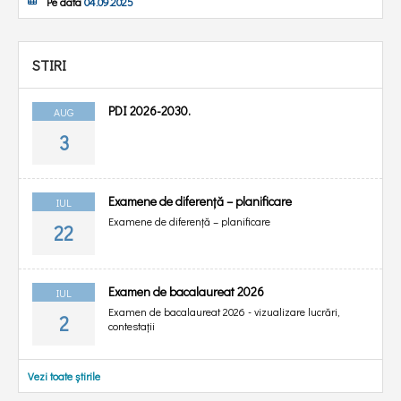
Pe data
04.09.2025
STIRI
PDI 2026-2030.
AUG
3
Examene de diferență – planificare
IUL
Examene de diferență – planificare
22
Examen de bacalaureat 2026
IUL
Examen de bacalaureat 2026 - vizualizare lucrări,
2
contestații
Vezi toate știrile