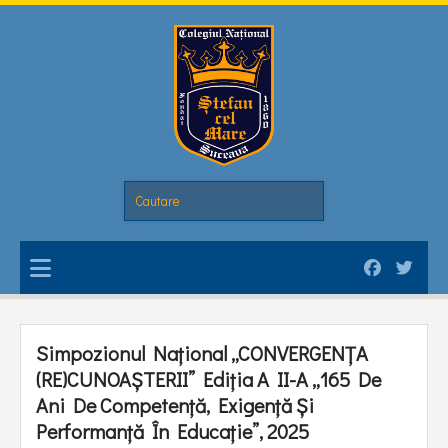
Simpozionul Național „CONVERGENȚA
(RE)CUNOAȘTERII” Ediția A II-A „165 De
Ani De Competență, Exigență Și
Performanță În Educație”, 2025