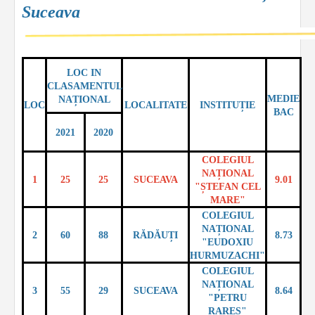
Suceava
LOC IN
CLASAMENTUL
MEDIE
NAȚIONAL
LOC
LOCALITATE
INSTITUȚIE
BAC
2021
2020
COLEGIUL
NAȚIONAL
1
25
25
SUCEAVA
9.01
"ȘTEFAN CEL
MARE"
COLEGIUL
NAȚIONAL
2
60
88
RĂDĂUȚI
8.73
"EUDOXIU
HURMUZACHI"
COLEGIUL
NAȚIONAL
3
55
29
SUCEAVA
8.64
"PETRU
RAREȘ"