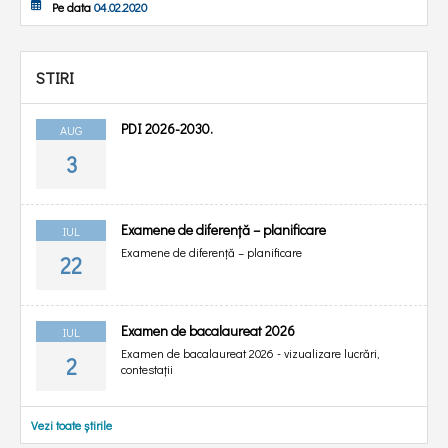
Pe data
04.02.2020
STIRI
PDI 2026-2030.
AUG
3
Examene de diferență – planificare
IUL
Examene de diferență – planificare
22
Examen de bacalaureat 2026
IUL
Examen de bacalaureat 2026 - vizualizare lucrări,
2
contestații
Vezi toate știrile