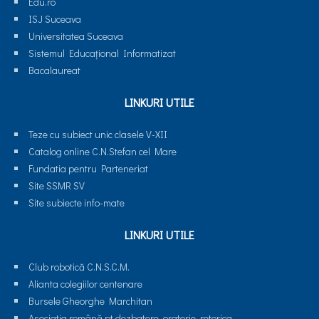
Edu.ro
ISJ Suceava
Universitatea Suceava
Sistemul Educaţional Informatizat
Bacalaureat
LINKURI UTILE
Teze cu subiect unic clasele V-XII
Catalog online C.N.Stefan cel Mare
Fundatia pentru Parteneriat
Site SSMR SV
Site subiecte info-mate
LINKURI UTILE
Club robotică C.N.S.C.M.
Alianta colegiilor centenare
Bursele Gheorghe Marchitan
Asociatia română pt dezbatere, oratorie, retorica