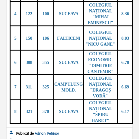
COLEGIUL
NAȚIONAL
4
122
100
SUCEAVA
8.36
"MIHAI
EMINESCU"
COLEGIUL
5
150
106
FĂLTICENI
NAȚIONAL
8.03
"NICU GANE"
COLEGIUL
ECONOMIC
6
308
355
SUCEAVA
6.78
"DIMITRIE
CANTEMIR"
COLEGIUL
CÂMPULUNG
NAȚIONAL
7
311
325
6.69
MOLD.
"DRAGOȘ
VODĂ"
COLEGIUL
NAȚIONAL
8
321
370
SUCEAVA
6.17
"SPIRU
HARET"
Publicat de
Adrian Petrisor