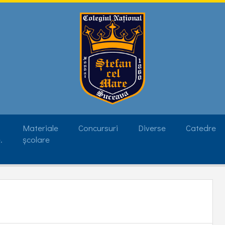
Materiale
Concursuri
Diverse
Catedre
.
școlare
Baza Materială
Teze cu subiect unic
Olimpiade
Informatică
Download
onal de
Rezultate Bacalaureat
Matematică
- 2026
Bibliotecă