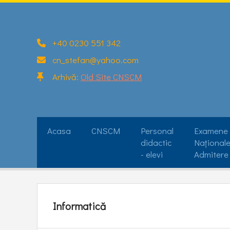
+40 0230 551 342
cn_stefan@yahoo.com
Arhivă:
Old Site CNSCM
Acasa
CNSCM
Personal
Examene
didactic
Naționale
- elevi
Admitere
Profesori diriginți/ consilieri
2025-2026
Informatică
Examen nați
Elevi
Promoții
bacalaureat 
Personal didactic și nedidactic