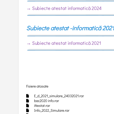
→
Subiecte atestat informatică 2024
Subiecte atestat -informatică 202
→
Subiecte atestat informatică 2021
Fisiere atasate
E_d_2021_simulare_24032021.rar
bac2020 info.rar
Atestat.rar
Info_2022_Simulare.rar