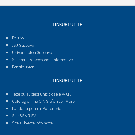
LINKURI UTILE
Edu.ro
ISJ Suceava
Universitatea Suceava
Sistemul Educaţional Informatizat
Bacalaureat
LINKURI UTILE
Teze cu subiect unic clasele V-XII
Catalog online C.N.Stefan cel Mare
Fundatia pentru Parteneriat
Site SSMR SV
Site subiecte info-mate