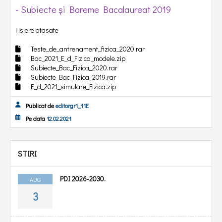
Subiecte și Bareme Bacalaureat 2019
-
Fisiere atasate
Teste_de_antrenament_fizica_2020.rar
Bac_2021_E_d_Fizica_modele.zip
Subiecte_Bac_Fizica_2020.rar
Subiecte_Bac_Fizica_2019.rar
E_d_2021_simulare_Fizica.zip
Publicat de
editorgr1_11E
Pe data
12.02.2021
STIRI
PDI 2026-2030.
AUG
3