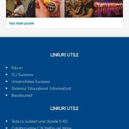
Vezi toate pozele
LINKURI UTILE
Edu.ro
ISJ Suceava
Universitatea Suceava
Sistemul Educaţional Informatizat
Bacalaureat
LINKURI UTILE
Teze cu subiect unic clasele V-XII
Catalog online C.N.Stefan cel Mare