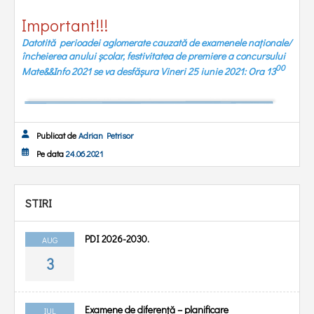
Important!!!
Datotită perioadei aglomerate cauzată de examenele naționale/
încheierea anului școlar, festivitatea de premiere a concursului
00
Mate&&Info 2021 se va desfășura Vineri 25 iunie 2021: Ora 13
Publicat de
Adrian Petrisor
Pe data
24.06.2021
STIRI
PDI 2026-2030.
AUG
3
Examene de diferență – planificare
IUL