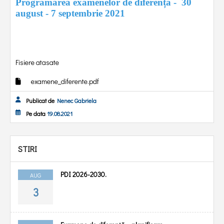
Programarea examenelor de diferență - 30
august - 7 septembrie 2021
Fisiere atasate
examene_diferente.pdf
Publicat de
Nenec Gabriela
Pe data
19.08.2021
STIRI
PDI 2026-2030.
AUG
3