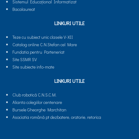
Sistemul Educaţional Informatizat
Bacalaureat
LINKURI UTILE
Teze cu subiect unic clasele V-XII
Catalog online C.N.Stefan cel Mare
Fundatia pentru Parteneriat
Site SSMR SV
Site subiecte info-mate
LINKURI UTILE
Club robotică C.N.S.C.M.
Alianta colegiilor centenare
Bursele Gheorghe Marchitan
Asociatia română pt dezbatere, oratorie, retorica