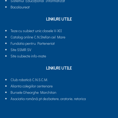
Sistemul Educaţional Informatizat
Bacalaureat
LINKURI UTILE
Teze cu subiect unic clasele V-XII
Catalog online C.N.Stefan cel Mare
Fundatia pentru Parteneriat
Site SSMR SV
Site subiecte info-mate
LINKURI UTILE
Club robotică C.N.S.C.M.
Alianta colegiilor centenare
Bursele Gheorghe Marchitan
Asociatia română pt dezbatere, oratorie, retorica