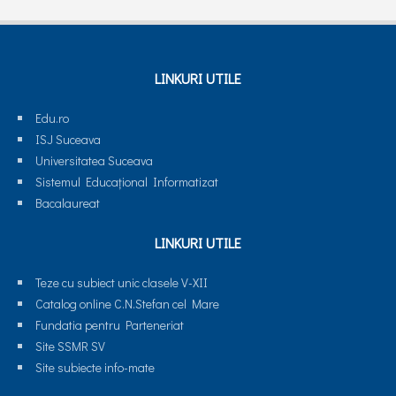
LINKURI UTILE
Edu.ro
ISJ Suceava
Universitatea Suceava
Sistemul Educaţional Informatizat
Bacalaureat
LINKURI UTILE
Teze cu subiect unic clasele V-XII
Catalog online C.N.Stefan cel Mare
Fundatia pentru Parteneriat
Site SSMR SV
Site subiecte info-mate