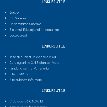
LINKURI UTILE
Edu.ro
ISJ Suceava
Universitatea Suceava
Sistemul Educaţional Informatizat
Bacalaureat
LINKURI UTILE
Teze cu subiect unic clasele V-XII
Catalog online C.N.Stefan cel Mare
Fundatia pentru Parteneriat
Site SSMR SV
Site subiecte info-mate
LINKURI UTILE
Club robotică C.N.S.C.M.
Alianta colegiilor centenare