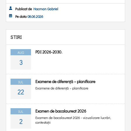
Publicat de
Hacman Gabriel
Pe data
08.06.2026
STIRI
PDI 2026-2030.
AUG
3
Examene de diferență – planificare
IUL
Examene de diferență – planificare
22
Examen de bacalaureat 2026
IUL
Examen de bacalaureat 2026 - vizualizare lucrări,
2
contestații