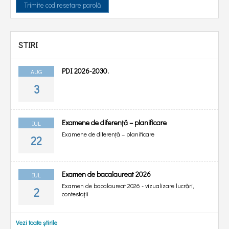
Trimite cod resetare parolă
STIRI
PDI 2026-2030.
AUG
3
Examene de diferență – planificare
IUL
Examene de diferență – planificare
22
Examen de bacalaureat 2026
IUL
Examen de bacalaureat 2026 - vizualizare lucrări,
2
contestații
Vezi toate știrile