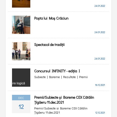
24.01.2022
Poșta lui Moș Crăciun
24.01.2022
Spectacol de tradiții
24.01.2022
Concursul INFINITY - ediția I
Subiecte | Bareme | Rezultate | Premii
16.12.2021
Premii/Subiecte și Bareme CEX Cătălin
DEC
Țigăeru 11.dec.2021
12
Premii/Subiecte si Bareme CEX Cătălin
Țigăeru 11.dec.2021
12.12.2021