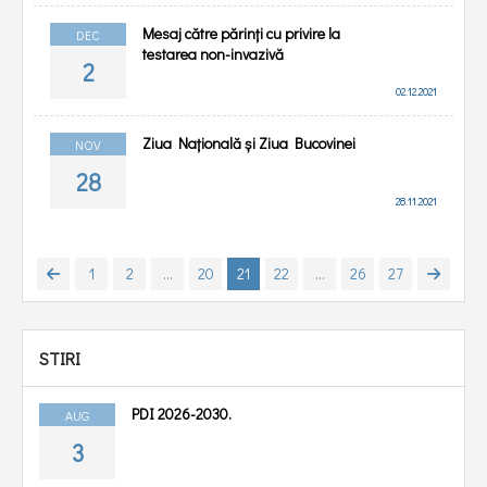
Mesaj către părinți cu privire la
DEC
testarea non-invazivă
2
02.12.2021
Ziua Națională și Ziua Bucovinei
NOV
28
28.11.2021
1
2
...
20
21
22
...
26
27
STIRI
PDI 2026-2030.
AUG
3