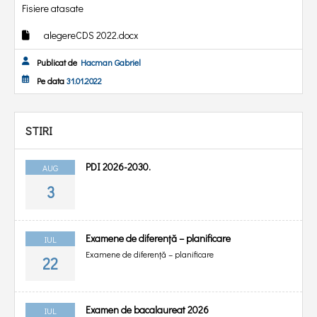
Fisiere atasate
alegereCDS 2022.docx
Publicat de
Hacman Gabriel
Pe data
31.01.2022
STIRI
PDI 2026-2030.
AUG
3
Examene de diferență – planificare
IUL
Examene de diferență – planificare
22
Examen de bacalaureat 2026
IUL